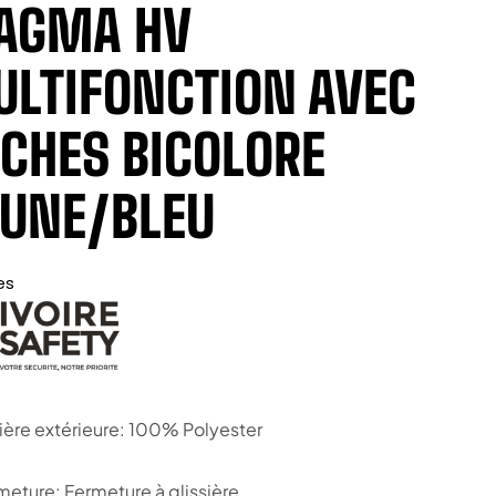
AGMA HV
LTIFONCTION AVEC
CHES BICOLORE
UNE/BLEU
es
ière extérieure: 100% Polyester
meture: Fermeture à glissière