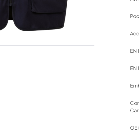
Poc
Acc
EN 
EN 
Emb
Con
Car
OEK