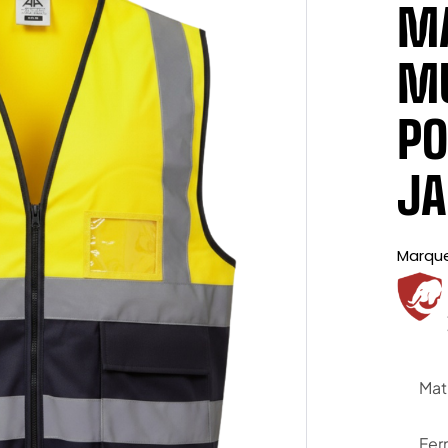
M
MU
PO
JA
Marqu
Mat
Fer