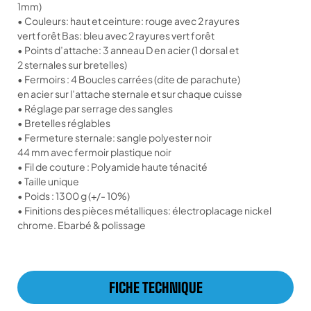
1mm)
• Couleurs: haut et ceinture: rouge avec 2 rayures
vert forêt Bas: bleu avec 2 rayures vert forêt
• Points d’attache: 3 anneau D en acier (1 dorsal et
2 sternales sur bretelles)
• Fermoirs : 4 Boucles carrées (dite de parachute)
en acier sur l’attache sternale et sur chaque cuisse
• Réglage par serrage des sangles
• Bretelles réglables
• Fermeture sternale: sangle polyester noir
44 mm avec fermoir plastique noir
• Fil de couture : Polyamide haute ténacité
• Taille unique
• Poids : 1300 g (+/- 10%)
• Finitions des pièces métalliques: électroplacage nickel
chrome. Ebarbé & polissage
FICHE TECHNIQUE