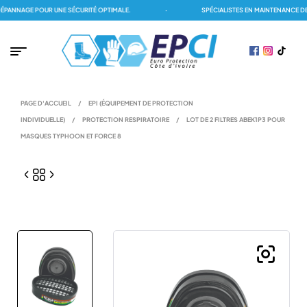
ANNAGE POUR UNE SÉCURITÉ OPTIMALE.
·
SPÉCIALISTES EN MAINTENANCE DES
PAGE D'ACCUEIL
/
EPI (ÉQUIPEMENT DE PROTECTION
INDIVIDUELLE)
/
PROTECTION RESPIRATOIRE
/
LOT DE 2 FILTRES ABEK1P3 POUR
MASQUES TYPHOON ET FORCE 8