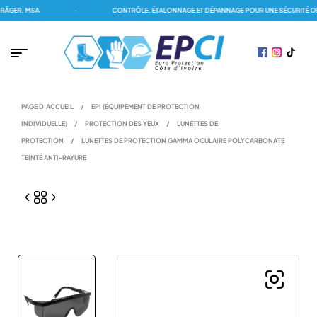
GER, MSA
·
CONTRÔLE, ÉTALONNAGE ET DÉPANNAGE POUR UNE SÉCURITÉ OPT
PAGE D'ACCUEIL
/
EPI (ÉQUIPEMENT DE PROTECTION
INDIVIDUELLE)
/
PROTECTION DES YEUX
/
LUNETTES DE
PROTECTION
/
LUNETTES DE PROTECTION GAMMA OCULAIRE POLYCARBONATE
TEINTÉ ANTI-RAYURE