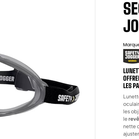
SE
JO
Marqu
LUNET
OFFRE
LES P
Lunett
oculair
les obj
le
revê
nette 
ajuste