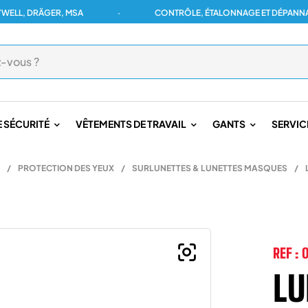
 DRÄGER, MSA
·
CONTRÔLE, ÉTALONNAGE ET DÉPANNAGE PO
 SÉCURITÉ
VÊTEMENTS DE TRAVAIL
GANTS
SERVIC
/
PROTECTION DES YEUX
/
SURLUNETTES & LUNETTES MASQUES
/
REF :
0
LU