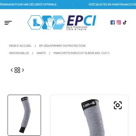
NNAGE POUR UNE SÉCURITÉ OPTIMALE.
·
SPÉCIALISTES EN MAINTENANCE DES 
PAGE D'ACCUEIL
/
EPI (ÉQUIPEMENT DE PROTECTION
INDIVIDUELLE)
/
GANTS
/
MANCHETTE EUROCUT SLEEVE 600, CUT C