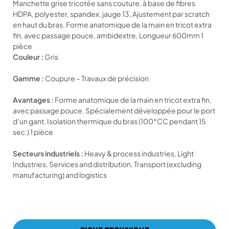
Manchette grise tricotée sans couture, à base de fibres
HDPA, polyester, spandex, jauge 13, Ajustement par scratch
en haut du bras, Forme anatomique de la main en tricot extra
fin, avec passage pouce, ambidextre, Longueur 600mm 1
pièce
Couleur :
Gris
Gamme :
Coupure – Travaux de précision
Avantages :
Forme anatomique de la main en tricot extra fin,
avec passage pouce. Spécialement développée pour le port
d’un gant. Isolation thermique du bras (100°CC pendant 15
sec.) 1 pièce
Secteurs industriels :
Heavy & process industries, Light
Industries, Services and distribution, Transport (excluding
manufacturing) and logistics