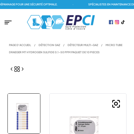
ANNAGE POUR UNE SÉCURITÉ OPTIMALE.
·
SPÉCIALISTES EN MAINTENANCE DES
PAGE D'ACCUEIL
/
DÉTECTION GAZ
/
DÉTECTEUR MULTI-GAZ
/
MICRO TUBE
DRAEGER MT HYDROGEN SULFIDE 0.1-50 PPM PAQUET DE 10 PIECES