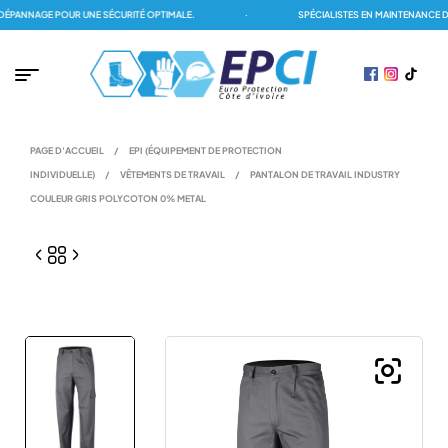
PANNAGE POUR UNE SÉCURITÉ OPTIMALE.
·
SPÉCIALISTES EN MAINTENANCE DES
PAGE D'ACCUEIL
/
EPI (ÉQUIPEMENT DE PROTECTION
INDIVIDUELLE)
/
VÊTEMENTS DE TRAVAIL
/
PANTALON DE TRAVAIL INDUSTRY
COULEUR GRIS POLYCOTON 0% METAL