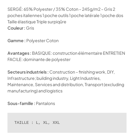
SERGÉ: 65% Polyester / 35% Coton – 245g/m2 – Gris 2
poches italiennes 1 poche outils 1 poche latérale 1 poche dos
Taille élastique Triple surpiqûre
Couleur :
Gris
Gamme :
Polyester Coton
Avantages :
BASIQUE: construction élémentaire ENTRETIEN
FACILE: dominante de polyester
Secteurs industriels :
Construction – finishing work, DIY,
Infrastructure; building industry, Light Industries,
Maintenance, Services and distribution, Transport (excluding
manufacturing) and logistics
Sous-famille :
Pantalons
TAILLE : L, XL, XXL