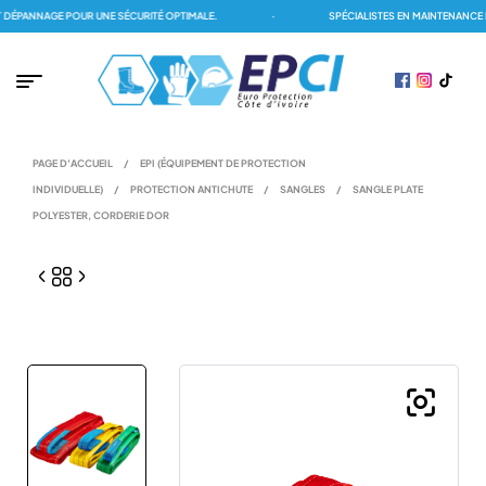
ÉPANNAGE POUR UNE SÉCURITÉ OPTIMALE.
·
SPÉCIALISTES EN MAINTENANCE D
PAGE D'ACCUEIL
/
EPI (ÉQUIPEMENT DE PROTECTION
INDIVIDUELLE)
/
PROTECTION ANTICHUTE
/
SANGLES
/
SANGLE PLATE
POLYESTER, CORDERIE DOR