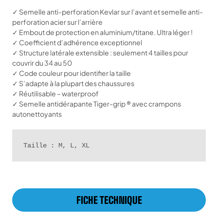
✓ Semelle anti-perforation Kevlar sur l’avant et semelle anti-
perforation acier sur l’arrière
✓ Embout de protection en aluminium/titane. Ultra léger !
✓ Coefficient d’adhérence exceptionnel
✓ Structure latérale extensible : seulement 4 tailles pour
couvrir du 34 au 50
✓ Code couleur pour identifier la taille
✓ S’adapte à la plupart des chaussures
✓ Réutilisable – waterproof
✓ Semelle antidérapante Tiger-grip ® avec crampons
autonettoyants
Taille : M, L, XL
FICHE TECHNIQUE