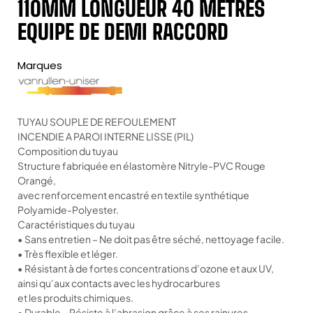
110MM LONGUEUR 40 METRES
EQUIPE DE DEMI RACCORD
Marques
TUYAU SOUPLE DE REFOULEMENT
INCENDIE A PAROI INTERNE LISSE (PIL)
Composition du tuyau
Structure fabriquée en élastomère Nitryle-PVC Rouge
Orangé,
avec renforcement encastré en textile synthétique
Polyamide-Polyester.
Caractéristiques du tuyau
• Sans entretien – Ne doit pas être séché, nettoyage facile.
• Très flexible et léger.
• Résistant à de fortes concentrations d’ozone et aux UV,
ainsi qu’aux contacts avec les hydrocarbures
et les produits chimiques.
• Durable – Résiste à l’abrasion grâce à ses rainures