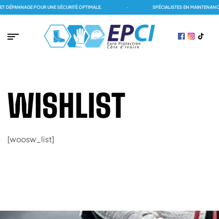
 DÉPANNAGE POUR UNE SÉCURITÉ OPTIMALE.
·
SPÉCIALISTES EN MAINTENANCE
WISHLIST
[woosw_list]