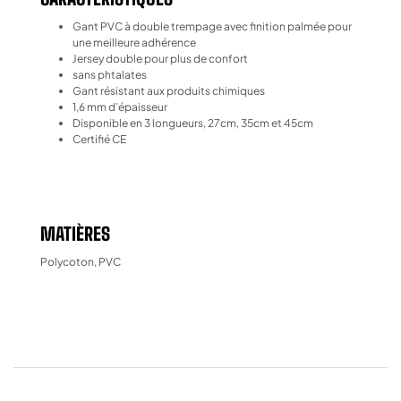
Gant PVC à double trempage avec finition palmée pour
une meilleure adhérence
Jersey double pour plus de confort
sans phtalates
Gant résistant aux produits chimiques
1,6 mm d’épaisseur
Disponible en 3 longueurs, 27cm, 35cm et 45cm
Certifié CE
MATIÈRES
Polycoton, PVC