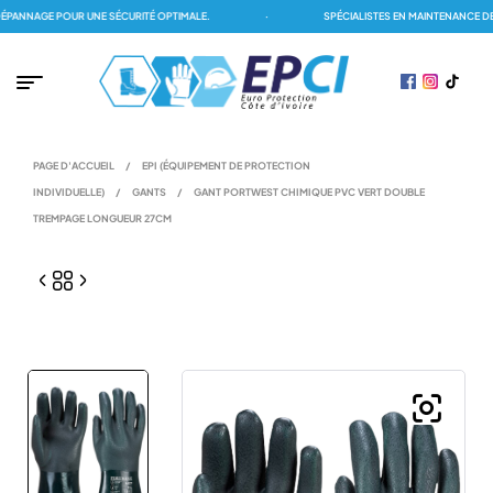
ANNAGE POUR UNE SÉCURITÉ OPTIMALE.
·
SPÉCIALISTES EN MAINTENANCE DES
PAGE D'ACCUEIL
/
EPI (ÉQUIPEMENT DE PROTECTION
INDIVIDUELLE)
/
GANTS
/
GANT PORTWEST CHIMIQUE PVC VERT DOUBLE
TREMPAGE LONGUEUR 27CM