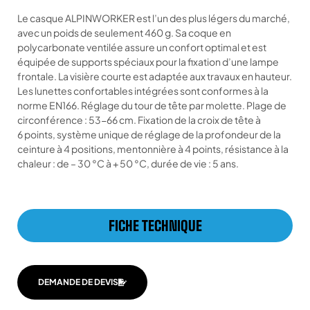
Le casque ALPINWORKER est l’un des plus légers du marché,
avec un poids de seulement 460 g. Sa coque en
polycarbonate ventilée assure un confort optimal et est
équipée de supports spéciaux pour la fixation d’une lampe
frontale. La visière courte est adaptée aux travaux en hauteur.
Les lunettes confortables intégrées sont conformes à la
norme EN166. Réglage du tour de tête par molette. Plage de
circonférence : 53-66 cm. Fixation de la croix de tête à
6 points, système unique de réglage de la profondeur de la
ceinture à 4 positions, mentonnière à 4 points, résistance à la
chaleur : de – 30 °C à + 50 °C, durée de vie : 5 ans.
FICHE TECHNIQUE
DEMANDE DE DEVIS