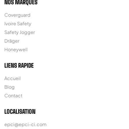
NOS MARQUES
Coverguard
Ivoire Safety
Safety Jogger
Dräger
Honeywell
LIENS RAPIDE
Accueil
Blog
Contact
LOCALISATION
epci@epci-ci.com