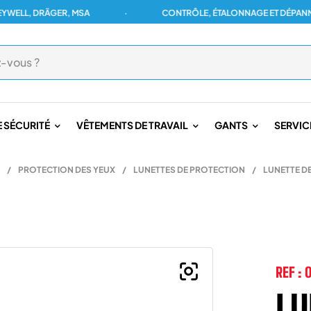
L, DRÄGER, MSA
·
CONTRÔLE, ÉTALONNAGE ET DÉPANNAGE 
 SÉCURITÉ
VÊTEMENTS DE TRAVAIL
GANTS
SERVIC
/
PROTECTION DES YEUX
/
LUNETTES DE PROTECTION
/
LUNETTE DE
REF :
LU