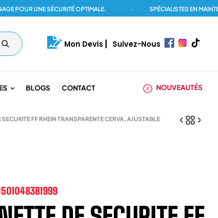
POUR UNE SÉCURITÉ OPTIMALE.
·
SPÉCIALISTES EN MAINTENA
Mon Devis
|
Suivez-Nous
NOUVEAUTÉS
ES
BLOGS
CONTACT
 SECURITE FF RHEIN TRANSPARENTE CERVA, AJUSTABLE
0501048381999
NETTE DE SECURITE FF