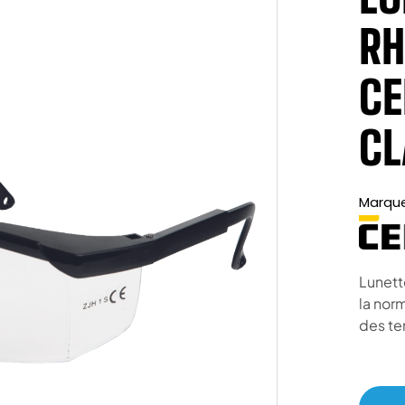
RH
CE
CL
Marqu
Lunett
la nor
des te