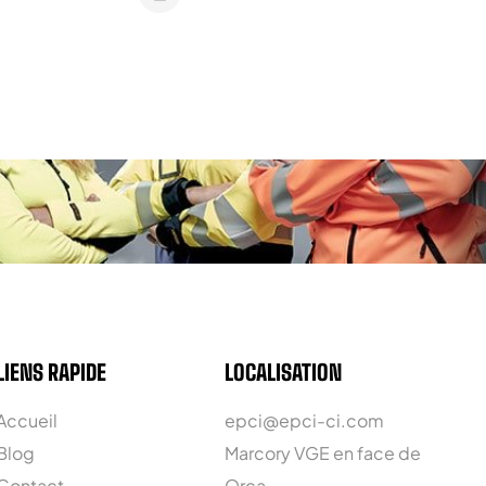
LIENS RAPIDE
LOCALISATION
Accueil
epci@epci-ci.com
Blog
Marcory VGE en face de
Contact
Orca