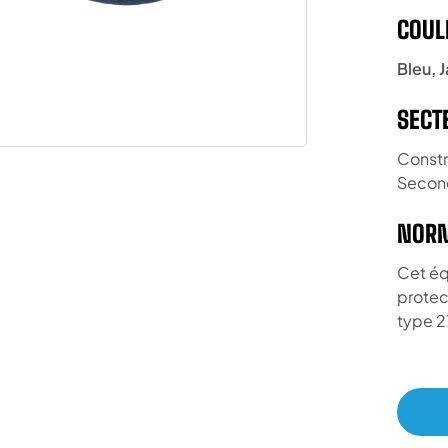
COUL
Bleu, 
SECT
Constr
Second
NORM
Cet éq
protect
type 