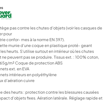
es
tège pas contre les chutes d’objets (voir les casques de
er pour
strie confor- mes à la norme EN 397).
tte munie d’une coque en plastique proté- geant
les heurts. S’utilise surtout en intérieur où les chutes
t ne peuvent pas se produire. Tissus ext. : 100% coton,
65g/m² Coque de protection ABS
nets ext. en EVA
nets intérieurs en polyéthylène
x d’aération cuivre
e des heurts : protection contre les blessures causées
mpact d’objets fixes. Aération latérale. Réglage rapide et