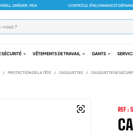
 DRÄGER, MSA
·
CONTRÔLE, ÉTALONNAGE ET DÉPANNAGE PO
 SÉCURITÉ
VÊTEMENTS DE TRAVAIL
GANTS
SERVIC
/
PROTECTION DE LA TÊTE
/
CASQUETTES
/
CASQUETTE DE SECURI
REF :
5
CA