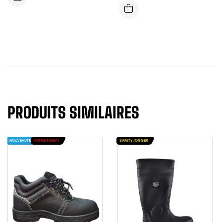
HAUTE S3 SRC HRO 0% METAL
PRODUITS SIMILAIRES
NOUVEAUTÉ
IVOIRE SAFETY
SAFETY JOGGER