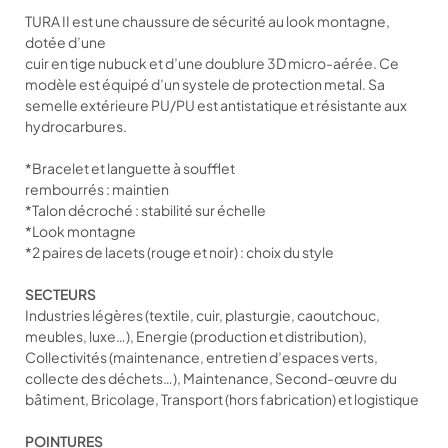
TURA II est une chaussure de sécurité au look montagne,
dotée d’une
cuir en tige nubuck et d’une doublure 3D micro-aérée. Ce
modèle est équipé d’un systele de protection metal. Sa
semelle extérieure PU/PU est antistatique et résistante aux
hydrocarbures.
*Bracelet et languette à soufflet
rembourrés : maintien
*Talon décroché : stabilité sur échelle
*Look montagne
*2 paires de lacets (rouge et noir) : choix du style
SECTEURS
Industries légères (textile, cuir, plasturgie, caoutchouc,
meubles, luxe…), Energie (production et distribution),
Collectivités (maintenance, entretien d’espaces verts,
collecte des déchets…), Maintenance, Second-œuvre du
bâtiment, Bricolage, Transport (hors fabrication) et logistique
POINTURES