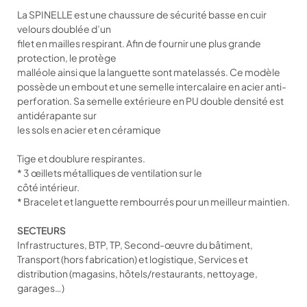
La SPINELLE est une chaussure de sécurité basse en cuir
velours doublée d’un
filet en mailles respirant. Afin de fournir une plus grande
protection, le protège
malléole ainsi que la languette sont matelassés. Ce modèle
possède un embout et une semelle intercalaire en acier anti-
perforation. Sa semelle extérieure en PU double densité est
antidérapante sur
les sols en acier et en céramique
Tige et doublure respirantes.
* 3 œillets métalliques de ventilation sur le
côté intérieur.
* Bracelet et languette rembourrés pour un meilleur maintien.
SECTEURS
Infrastructures, BTP, TP, Second-œuvre du bâtiment,
Transport (hors fabrication) et logistique, Services et
distribution (magasins, hôtels/restaurants, nettoyage,
garages…)