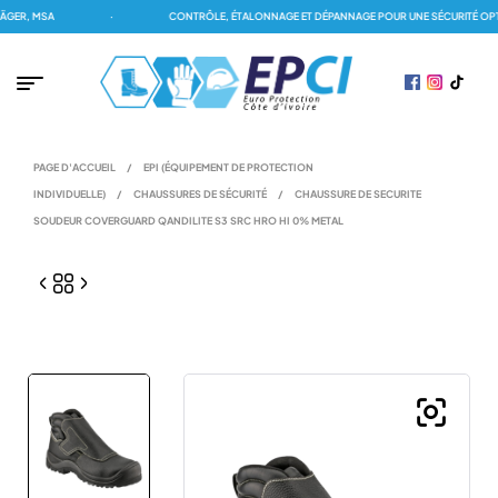
ER, MSA
·
CONTRÔLE, ÉTALONNAGE ET DÉPANNAGE POUR UNE SÉCURITÉ OPTIM
PAGE D'ACCUEIL
/
EPI (ÉQUIPEMENT DE PROTECTION
INDIVIDUELLE)
/
CHAUSSURES DE SÉCURITÉ
/
CHAUSSURE DE SECURITE
SOUDEUR COVERGUARD QANDILITE S3 SRC HRO HI 0% METAL