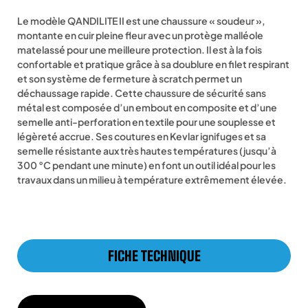
Le modèle QANDILITE II est une chaussure « soudeur »,
montante en cuir pleine fleur avec un protège malléole
matelassé pour une meilleure protection. Il est à la fois
confortable et pratique grâce à sa doublure en filet respirant
et son système de fermeture à scratch permet un
déchaussage rapide. Cette chaussure de sécurité sans
métal est composée d’un embout en composite et d’une
semelle anti-perforation en textile pour une souplesse et
légèreté accrue. Ses coutures en Kevlar ignifuges et sa
semelle résistante aux très hautes températures (jusqu’à
300 °C pendant une minute) en font un outil idéal pour les
travaux dans un milieu à température extrêmement élevée.
FICHE TECHNIQUE