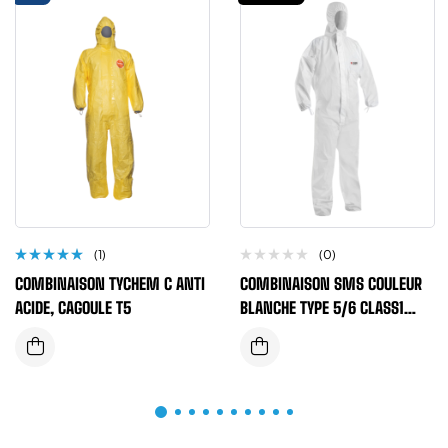
(1)
(0)
Note
COMBINAISON TYCHEM C ANTI
COMBINAISON SMS COULEUR
5.00
sur
5
ACIDE, CAGOULE T5
BLANCHE TYPE 5/6 CLASS1
POIDS 55 GRAMMES