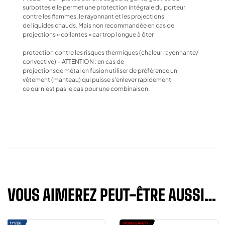
surbottes elle permet une protection intégrale du porteur
contre les flammes, le rayonnant et les projections
de liquides chauds. Mais non recommandée en cas de
projections « collantes » car trop longue à ôter
protection contre les risques thermiques (chaleur rayonnante/
convective) – ATTENTION : en cas de
projectionsde métal en fusion utiliser de préférence un
vêtement (manteau) qui puisse s’enlever rapidement
ce qui n’est pas le cas pour une combinaison.
VOUS AIMEREZ PEUT-ÊTRE AUSSI…
TYVEK
IVOIRE SAFETY