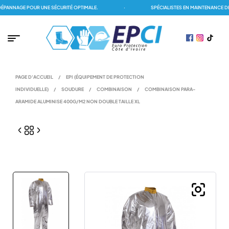
ANNAGE POUR UNE SÉCURITÉ OPTIMALE.
·
SPÉCIALISTES EN MAINTENANCE DES
PAGE D'ACCUEIL
/
EPI (ÉQUIPEMENT DE PROTECTION
INDIVIDUELLE)
/
SOUDURE
/
COMBINAISON
/
COMBINAISON PARA-
ARAMIDE ALUMINISE 400G/M2 NON DOUBLE TAILLE XL