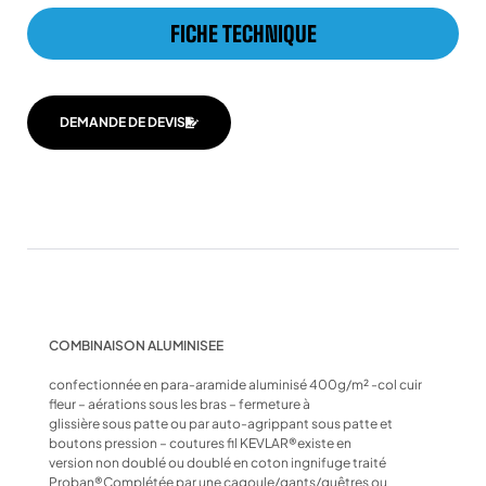
FICHE TECHNIQUE
DEMANDE DE DEVIS
COMBINAISON ALUMINISEE
confectionnée en para-aramide aluminisé 400g/m² -col cuir
fleur – aérations sous les bras – fermeture à
glissière sous patte ou par auto-agrippant sous patte et
boutons pression – coutures fil KEVLAR®existe en
version non doublé ou doublé en coton ingnifuge traité
Proban®Complétée par une cagoule/gants/guêtres ou