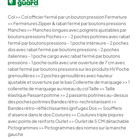
Col >> Col officier fermé par un bouton pression Fermeture
>> Fermetures Zipper & rabat fermé par boutons pressions
Manches >> Manches longues avec poignets ajustables par
boutons pressions Poches >> – 2 poches poitrines avec rabat
fermé par boutons pressions – 1 poche intérieure – 2 poches
dos avec rabat fermé par boutons pressions – 2 poches
italiennes – 1 poche cargo avec rabat fermé par boutons
pressions – 1 poche outils avec une ouverture de 7 cm avec
rabat fermé par boutons pressions sur les produits HV Poche
grenouillères >> 2 poches genouillères avec hauteur
ajustable et ouverture par le bas Collerette de marquage >> 1
collerette de marquage au niveau du col Taille >> Taille
élastique Passant poitrine >> 2 passants poitrines au-dessus
des poches poitrines Bandes rétro-rechristianisant >>
Bandes rétro-réfléchissantes ignifuges Dos >> Soufflets
d’aisance dans le dos Coutures >> Coutures triple piqures
avec points de renforts Ourlet >> Ourlet de 5 CM détachable
Pictogrammes >> Pictogrammes des nomes sur la manche
gauche