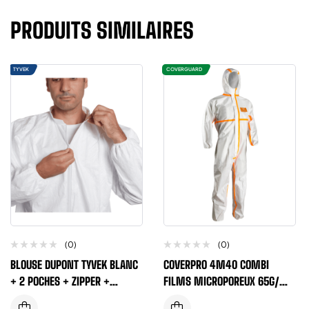
PRODUITS SIMILAIRES
TYVEK
COVERGUARD
(0)
(0)
BLOUSE DUPONT TYVEK BLANC
COVERPRO 4M40 COMBI
+ 2 POCHES + ZIPPER +
FILMS MICROPOREUX 65G/M2
CHIMIQUE CAT3 TYPE 6B
TYPE 4/5/6 BLANC