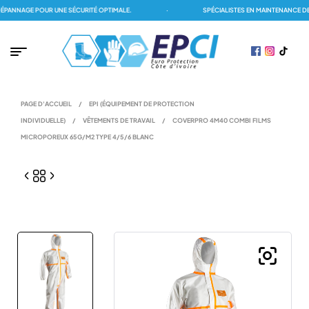
NNAGE POUR UNE SÉCURITÉ OPTIMALE.
·
SPÉCIALISTES EN MAINTENANCE DES 
PAGE D'ACCUEIL
/
EPI (ÉQUIPEMENT DE PROTECTION
INDIVIDUELLE)
/
VÊTEMENTS DE TRAVAIL
/
COVERPRO 4M40 COMBI FILMS
MICROPOREUX 65G/M2 TYPE 4/5/6 BLANC