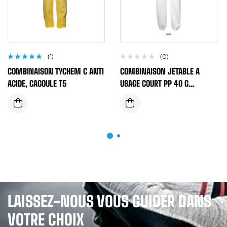
(1)
(0)
Note
COMBINAISON TYCHEM C ANTI
COMBINAISON JETABLE A
5.00
sur
5
ACIDE, CAGOULE T5
USAGE COURT PP 40 G
(PORTWEST) COULEUR
BLANCHE
LAISSEZ-NOUS VOUS GUIDER DANS
VOTRE CHOIX