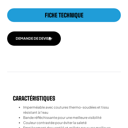
FICHE TECHNIQUE
DEMANDE DE DEVIS
CARACTÉRISTIQUES
Imperméable avec coutures thermo-soudées et tissu
résistant à l’eau
Bande réfléchissante pour une meilleure visibilité
Couleur contrastée pour éviter la saleté
Empiècement dos ventilé et œillets pour une meilleure