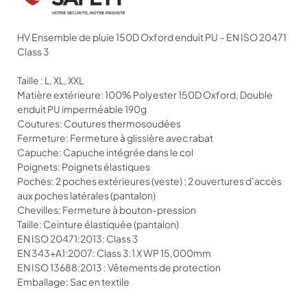
HV Ensemble de pluie 150D Oxford enduit PU – EN ISO 20471
Class 3
Taille : L, XL, XXL
Matière extérieure: 100% Polyester 150D Oxford, Double
enduit PU imperméable 190g
Coutures: Coutures thermosoudées
Fermeture: Fermeture à glissière avec rabat
Capuche: Capuche intégrée dans le col
Poignets: Poignets élastiques
Poches: 2 poches extérieures (veste) ; 2 ouvertures d’accès
aux poches latérales (pantalon)
Chevilles: Fermeture à bouton-pression
Taille: Ceinture élastiquée (pantalon)
EN ISO 20471:2013: Class 3
EN 343+A1:2007: Class 3:1 X WP 15,000mm
EN ISO 13688:2013 : Vêtements de protection
Emballage: Sac en textile