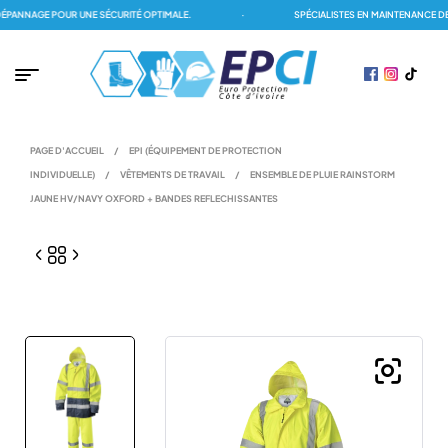
ANNAGE POUR UNE SÉCURITÉ OPTIMALE.
·
SPÉCIALISTES EN MAINTENANCE DES
PAGE D'ACCUEIL
/
EPI (ÉQUIPEMENT DE PROTECTION
INDIVIDUELLE)
/
VÊTEMENTS DE TRAVAIL
/
ENSEMBLE DE PLUIE RAINSTORM
JAUNE HV/NAVY OXFORD + BANDES REFLECHISSANTES