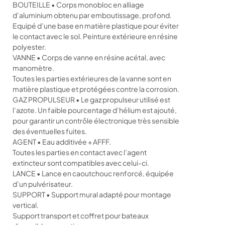
BOUTEILLE • Corps monobloc en alliage
d’aluminium obtenu par emboutissage, profond.
Equipé d’une base en matière plastique pour éviter
le contact avec le sol. Peinture extérieure en résine
polyester.
VANNE • Corps de vanne en résine acétal, avec
manomètre.
Toutes les parties extérieures de la vanne sont en
matière plastique et protégées contre la corrosion.
GAZ PROPULSEUR • Le gaz propulseur utilisé est
l’azote. Un faible pourcentage d’hélium est ajouté,
pour garantir un contrôle électronique très sensible
des éventuelles fuites.
AGENT • Eau additivée + AFFF.
Toutes les parties en contact avec l’agent
extincteur sont compatibles avec celui-ci.
LANCE • Lance en caoutchouc renforcé, équipée
d’un pulvérisateur.
SUPPORT • Support mural adapté pour montage
vertical.
Support transport et coffret pour bateaux