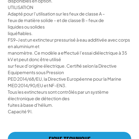
disponibles en option.
UTILISATION
Adapté pour l’utilisation sur les feux de classe A –
feux de matière solide – et de classe B – feux de
liquides ou solides
liquéfiables.
FS9-J est un extincteur pressurisé à eau additivée avec corps
en aluminium et
manomètre. Ce modèle a effectué l’essai diélectrique à 35
kV et peut donc être utilisé
sur feux d’origine électrique. Certifié selon la Directive
Equipements sous Pression
PED 2014/68/EU, la Directive Européenne pour la Marine
MED 2014/90/EU et NF-EN3.
Tous les extincteurs sont contrôlés par un système
électronique de détection des
fuites à base d’hélium.
Capacité 9 l.