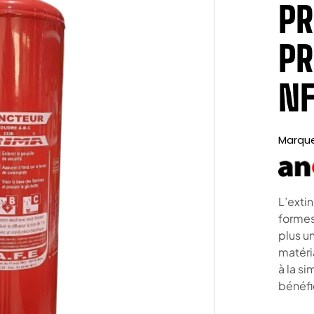
PR
PR
NF
Marqu
L’exti
formes
plus un
matéri
à la s
bénéfi