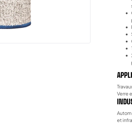
APPL
Travau
Verre e
INDU
Automo
et infr