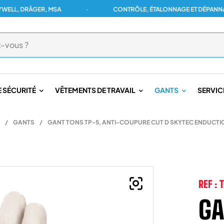
 DRÄGER, MSA
·
CONTRÔLE, ÉTALONNAGE ET DÉPANNAGE PO
 SÉCURITÉ
VÊTEMENTS DE TRAVAIL
GANTS
SERVIC
/
GANTS
/
GANT TONS TP-5, ANTI-COUPURE CUT D SKYTEC ENDUCTI
REF :
GA