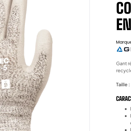
CO
EN
Marqu
Gant r
recycl
Taille :
CARAC