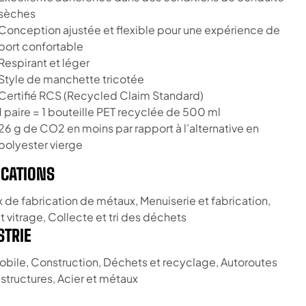
sèches
Conception ajustée et flexible pour une expérience de
port confortable
Respirant et léger
Style de manchette tricotée
Certifié RCS (Recycled Claim Standard)
1 paire = 1 bouteille PET recyclée de 500 ml
26 g de CO2 en moins par rapport à l’alternative en
polyester vierge
ICATIONS
x de fabrication de métaux, Menuiserie et fabrication,
t vitrage, Collecte et tri des déchets
STRIE
bile, Construction, Déchets et recyclage, Autoroutes
astructures, Acier et métaux