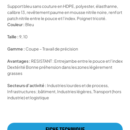
Support bleu sans couture en HDPE, polyester, élasthanne,
calibre 13, revêtement paume en mousse nitrile noire, renfort
patch nitrile entre le pouce et l’index. Poignet tricoté.
Couleur :
Bleu
Taille :
9, 10
Gamme :
Coupe – Travail de précision
Avantages :
RESISTANT : Entrejambe entre le pouce et l’index
Dextérité Bonne préhension dans les zones légèrement
grasses
Secteurs d’activité :
Industries lourdes et de process,
Infrastructures ; bâtiment, Industries légères, Transport (hors
industrie) et logistique
FICHE TECHNIQUE