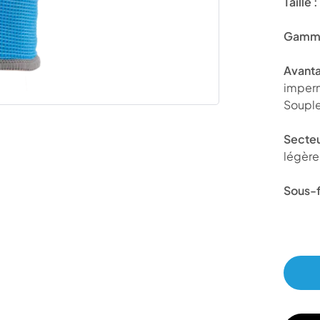
Taille :
Gamme
Avanta
imperm
Souple
Secteu
légères
Sous-f