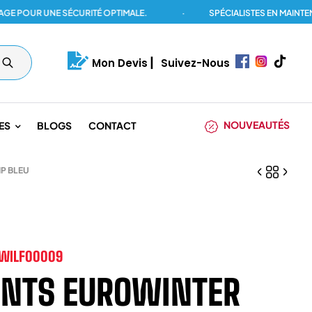
UR UNE SÉCURITÉ OPTIMALE.
·
SPÉCIALISTES EN MAINTENANCE
Mon Devis
|
Suivez-Nous
NOUVEAUTÉS
ES
BLOGS
CONTACT
P BLEU
1WILF00009
NTS EUROWINTER