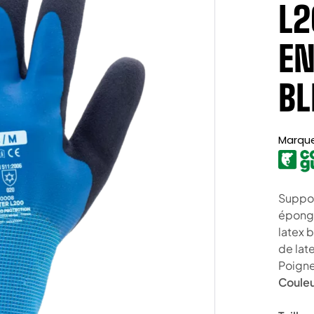
L2
EN
BL
Marqu
Suppor
éponge
latex 
de lat
Poigne
Couleu