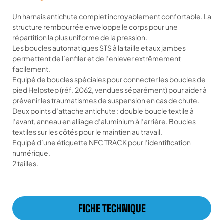
Un harnais antichute complet incroyablement confortable. La
structure rembourrée enveloppe le corps pour une
répartition la plus uniforme de la pression.
Les boucles automatiques STS à la taille et aux jambes
permettent de l’enfiler et de l’enlever extrêmement
facilement.
Equipé de boucles spéciales pour connecter les boucles de
pied Helpstep (réf. 2062, vendues séparément) pour aider à
prévenir les traumatismes de suspension en cas de chute.
Deux points d’attache antichute : double boucle textile à
l’avant, anneau en alliage d’aluminium à l’arrière. Boucles
textiles sur les côtés pour le maintien au travail.
Equipé d’une étiquette NFC TRACK pour l’identification
numérique.
2 tailles.
FICHE TECHNIQUE