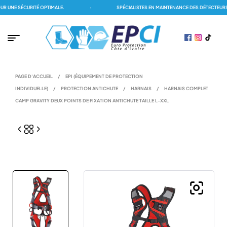
UNE SÉCURITÉ OPTIMALE.
·
SPÉCIALISTES EN MAINTENANCE DES DÉTECTEURS D
PAGE D'ACCUEIL
/
EPI (ÉQUIPEMENT DE PROTECTION
INDIVIDUELLE)
/
PROTECTION ANTICHUTE
/
HARNAIS
/
HARNAIS COMPLET
CAMP GRAVITY DEUX POINTS DE FIXATION ANTICHUTE TAILLE L-XXL