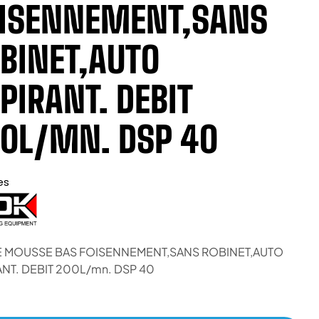
ISENNEMENT,SANS
BINET,AUTO
PIRANT. DEBIT
0L/MN. DSP 40
es
 MOUSSE BAS FOISENNEMENT,SANS ROBINET,AUTO
ANT. DEBIT 200L/mn. DSP 40