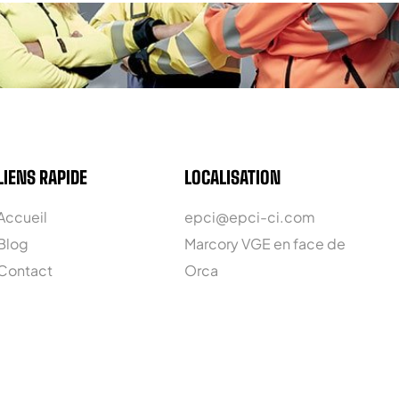
LIENS RAPIDE
LOCALISATION
Accueil
epci@epci-ci.com
Blog
Marcory VGE en face de
Contact
Orca