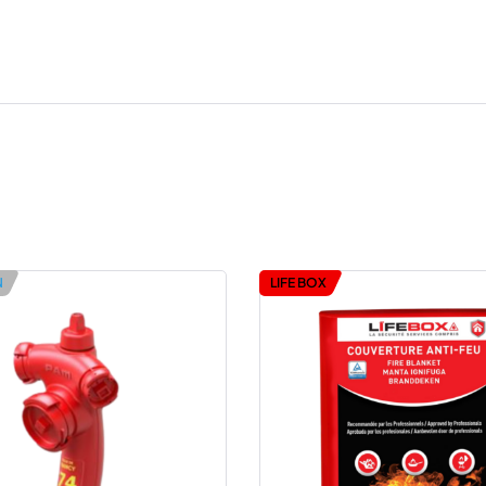
N
LIFE BOX