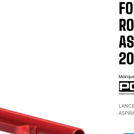
FO
RO
AS
20
Marqu
LANCE
ASPIR