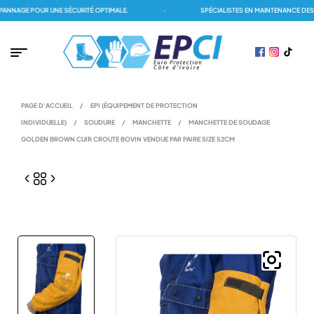
NAGE POUR UNE SÉCURITÉ OPTIMALE.
·
SPÉCIALISTES EN MAINTENANCE DES D
PAGE D'ACCUEIL
/
EPI (ÉQUIPEMENT DE PROTECTION
INDIVIDUELLE)
/
SOUDURE
/
MANCHETTE
/
MANCHETTE DE SOUDAGE
GOLDEN BROWN CUIR CROUTE BOVIN VENDUE PAR PAIRE SIZE 52CM