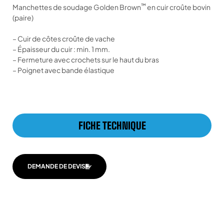
™
Manchettes de soudage
Golden Brown
en cuir croûte bovin
(paire)
– Cuir de côtes croûte de vache
– Épaisseur du cuir : min. 1 mm.
– Fermeture avec crochets sur le haut du bras
– Poignet avec bande élastique
FICHE TECHNIQUE
DEMANDE DE DEVIS