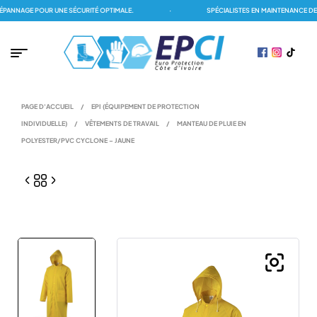
NNAGE POUR UNE SÉCURITÉ OPTIMALE.
·
SPÉCIALISTES EN MAINTENANCE DES 
PAGE D'ACCUEIL
/
EPI (ÉQUIPEMENT DE PROTECTION
INDIVIDUELLE)
/
VÊTEMENTS DE TRAVAIL
/
MANTEAU DE PLUIE EN
POLYESTER/PVC CYCLONE – JAUNE