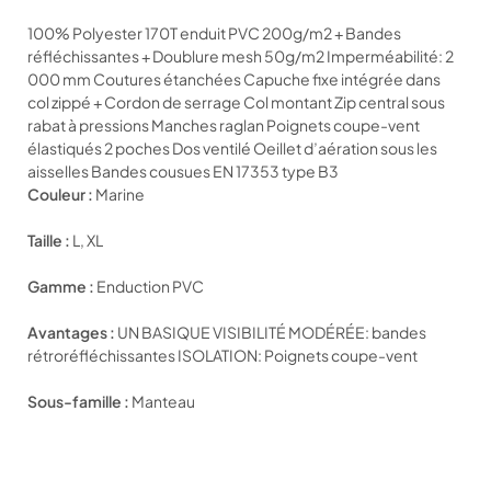
100% Polyester 170T enduit PVC 200g/m2 + Bandes
réfléchissantes + Doublure mesh 50g/m2 Imperméabilité: 2
000 mm Coutures étanchées Capuche fixe intégrée dans
col zippé + Cordon de serrage Col montant Zip central sous
rabat à pressions Manches raglan Poignets coupe-vent
élastiqués 2 poches Dos ventilé Oeillet d’aération sous les
aisselles Bandes cousues EN 17353 type B3
Couleur :
Marine
Taille :
L, XL
Gamme :
Enduction PVC
Avantages :
UN BASIQUE VISIBILITÉ MODÉRÉE: bandes
rétroréfléchissantes ISOLATION: Poignets coupe-vent
Sous-famille :
Manteau