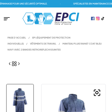
ANNAGE POUR UNE SÉCURITÉ OPTIMALE.
·
SPÉCIALISTES EN MAINTENANCE DES 
PAGE D'ACCUEIL
/
EPI (ÉQUIPEMENT DE PROTECTION
INDIVIDUELLE)
/
VÊTEMENTS DE TRAVAIL
/
MANTEAU PLUIE RAINET COAT BLEU
NAVY AVEC 2 BANDES RETROREFLECHISSANTES