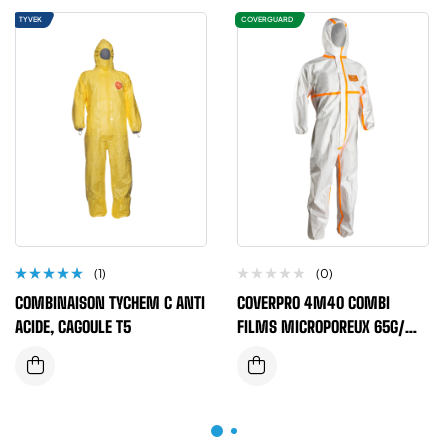
TYVEK
COVERGUARD
(1)
(0)
Note
COMBINAISON TYCHEM C ANTI
COVERPRO 4M40 COMBI
5.00
sur
5
ACIDE, CAGOULE T5
FILMS MICROPOREUX 65G/M2
TYPE 4/5/6 BLANC