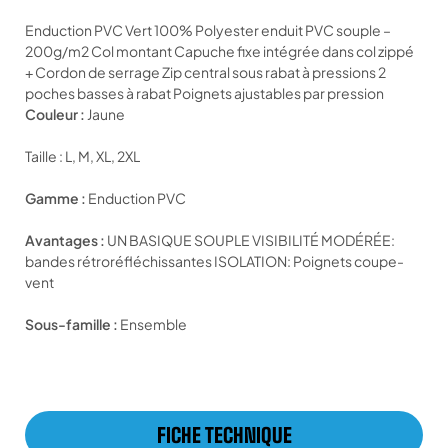
Enduction PVC Vert 100% Polyester enduit PVC souple –
200g/m2 Col montant Capuche fixe intégrée dans col zippé
+ Cordon de serrage Zip central sous rabat à pressions 2
poches basses à rabat Poignets ajustables par pression
Couleur :
Jaune
Taille : L, M, XL, 2XL
Gamme :
Enduction PVC
Avantages :
UN BASIQUE SOUPLE VISIBILITÉ MODÉRÉE:
bandes rétroréfléchissantes ISOLATION: Poignets coupe-
vent
Sous-famille :
Ensemble
FICHE TECHNIQUE