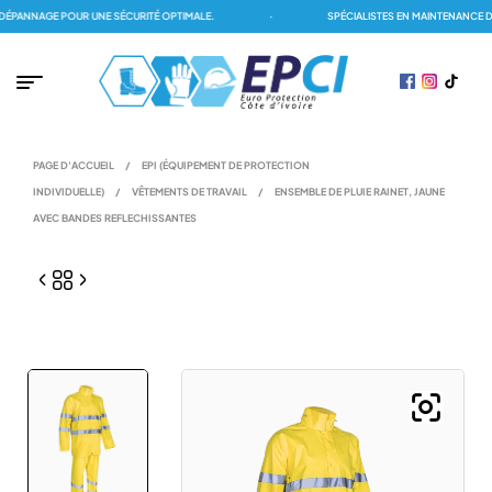
PANNAGE POUR UNE SÉCURITÉ OPTIMALE.
·
SPÉCIALISTES EN MAINTENANCE DE
PAGE D'ACCUEIL
/
EPI (ÉQUIPEMENT DE PROTECTION
INDIVIDUELLE)
/
VÊTEMENTS DE TRAVAIL
/
ENSEMBLE DE PLUIE RAINET, JAUNE
AVEC BANDES REFLECHISSANTES