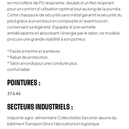
en microfibre de PU respirante, doublé d’un filet respirant
pour un confort d’utilisation optimal tout au long de la journée.
Cette chaussure de sécurité sans métal garantit la sécurité du
pied grâce à un embout en composite à l’avant tout en
conservant sa légèreté. Equipée d’une semelle
antidérapante et absorbant l’énergie par le talon, ce modèle
procure une grande stabilité à son porteur.
* Facile à mettre et à enlever.
* Rabat de protection.
* Talon arrondi pour une conduite plus
confortable
POINTURES :
37 à 46
SECTEURS INDUSTRIELS :
Industrie agro-alimentaire Collectivités Second-œuvre du
bâtiment Transport (hors fabrication) et logistique