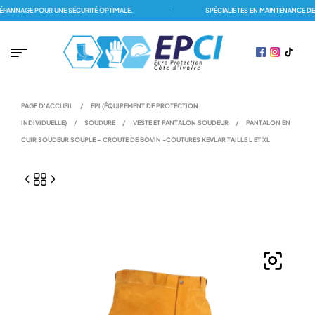
NNAGE POUR UNE SÉCURITÉ OPTIMALE.
·
SPÉCIALISTES EN MAINTENANCE DES 
PAGE D'ACCUEIL
/
EPI (ÉQUIPEMENT DE PROTECTION
INDIVIDUELLE)
/
SOUDURE
/
VESTE ET PANTALON SOUDEUR
/
PANTALON EN
CUIR SOUDEUR SOUPLE – CROUTE DE BOVIN -COUTURES KEVLAR TAILLE L ET XL