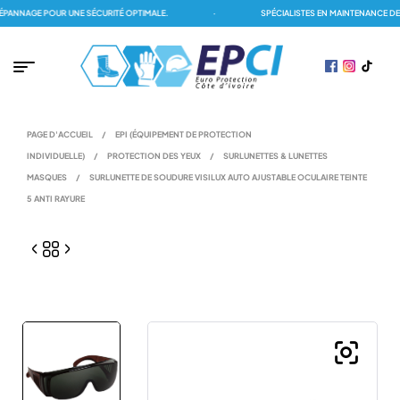
NNAGE POUR UNE SÉCURITÉ OPTIMALE.
·
SPÉCIALISTES EN MAINTENANCE DES 
PAGE D'ACCUEIL
/
EPI (ÉQUIPEMENT DE PROTECTION
INDIVIDUELLE)
/
PROTECTION DES YEUX
/
SURLUNETTES & LUNETTES
MASQUES
/
SURLUNETTE DE SOUDURE VISILUX AUTO AJUSTABLE OCULAIRE TEINTE
5 ANTI RAYURE