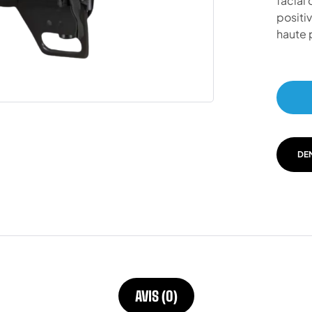
facial
positi
haute 
DE
AVIS (0)