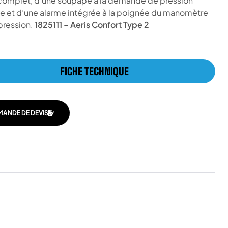
 complet, d’une soupape à la demande de pression
ve et d’une alarme intégrée à la poignée du manomètre
pression.
1825111 – Aeris Confort Type 2
FICHE TECHNIQUE
MANDE DE DEVIS