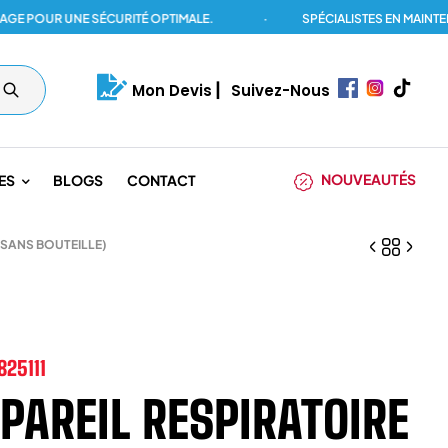
OUR UNE SÉCURITÉ OPTIMALE.
·
SPÉCIALISTES EN MAINTENANC
Mon Devis
|
Suivez-Nous
NOUVEAUTÉS
ES
BLOGS
CONTACT
 SANS BOUTEILLE)
825111
PAREIL RESPIRATOIRE