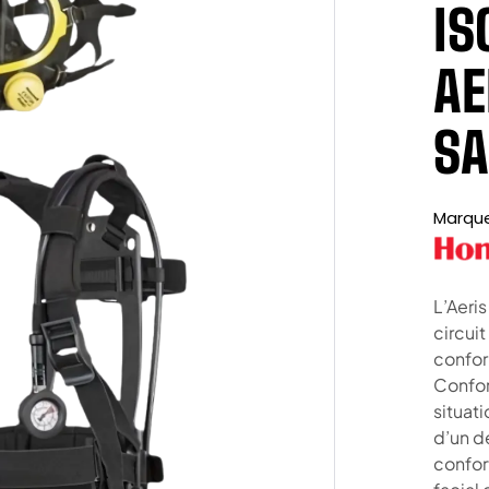
IS
AE
SA
Marqu
L’Aeri
circui
confor
Confor
situat
d’un d
confor