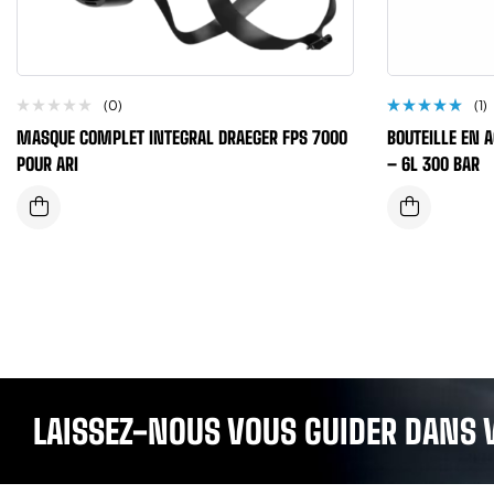
(0)
(1)
Note
MASQUE COMPLET INTEGRAL DRAEGER FPS 7000
BOUTEILLE EN 
5.00
sur
5
POUR ARI
– 6L 300 BAR
LAISSEZ-NOUS VOUS GUIDER DANS 