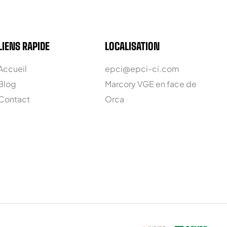
LIENS RAPIDE
LOCALISATION
Accueil
epci@epci-ci.com
Blog
Marcory VGE en face de
Contact
Orca