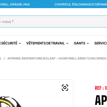
, DRÄGER, MSA
·
CONTRÔLE, ÉTALONNAGE ET DÉPANNAGE P
 SÉCURITÉ
VÊTEMENTS DE TRAVAIL
GANTS
SERVIC
S
/
APPAREIL RESPIRATOIRE ISOLANT – HONEYWELL AERIS T2 ARI (VENDU
REF :
1
AP