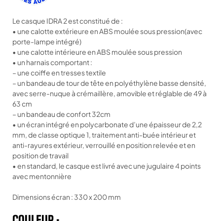
Le casque IDRA 2 est constitué de :
• une calotte extérieure en ABS moulée sous pression(avec
porte-lampe intégré)
• une calotte intérieure en ABS moulée sous pression
• un harnais comportant :
– une coiffe en tresses textile
– un bandeau de tour de tête en polyéthylène basse densité,
avec serre-nuque à crémaillère, amovible et réglable de 49 à
63 cm
– un bandeau de confort 32cm
• un écran intégré en polycarbonate d’une épaisseur de 2,2
mm, de classe optique 1, traitement anti-buée intérieur et
anti-rayures extérieur, verrouillé en position relevée et en
position de travail
• en standard, le casque est livré avec une jugulaire 4 points
avec mentonnière
Dimensions écran : 330 x 200 mm
COULEUR :