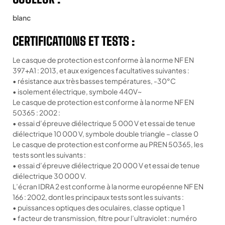
blanc
CERTIFICATIONS ET TESTS :
Le casque de protection est conforme à la norme NF EN
397+A1 : 2013, et aux exigences facultatives suivantes :
• résistance aux très basses températures, -30°C
• isolement électrique, symbole 440V~
Le casque de protection est conforme à la norme NF EN
50365 : 2002 :
• essai d’épreuve diélectrique 5 000 V et essai de tenue
diélectrique 10 000 V, symbole double triangle – classe 0
Le casque de protection est conforme au PREN 50365, les
tests sont les suivants :
• essai d’épreuve diélectrique 20 000 V et essai de tenue
diélectrique 30 000 V.
L’écran IDRA 2 est conforme à la norme européenne NF EN
166 : 2002, dont les principaux tests sont les suivants :
• puissances optiques des oculaires, classe optique 1
• facteur de transmission, filtre pour l’ultraviolet : numéro