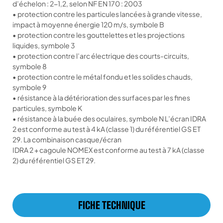
d’échelon : 2-1,2, selon NF EN 170 : 2003
• protection contre les particules lancées à grande vitesse,
impact à moyenne énergie 120 m/s, symbole B
• protection contre les gouttelettes et les projections
liquides, symbole 3
• protection contre l’arc électrique des courts-circuits,
symbole 8
• protection contre le métal fondu et les solides chauds,
symbole 9
• résistance à la détérioration des surfaces par les fines
particules, symbole K
• résistance à la buée des oculaires, symbole N L’écran IDRA
2 est conforme au test à 4 kA (classe 1) du référentiel GS ET
29. La combinaison casque/écran
IDRA 2 + cagoule NOMEX est conforme au test à 7 kA (classe
2) du référentiel GS ET 29.
FICHE TECHNIQUE