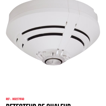
REF :
802271FAD