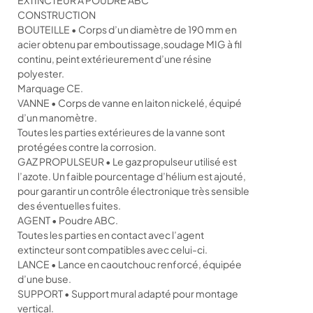
EXTINCTEUR A POUDRE ABC
CONSTRUCTION
BOUTEILLE • Corps d’un diamètre de 190 mm en
acier obtenu par emboutissage,soudage MIG à fil
continu, peint extérieurement d’une résine
polyester.
Marquage CE.
VANNE • Corps de vanne en laiton nickelé, équipé
d’un manomètre.
Toutes les parties extérieures de la vanne sont
protégées contre la corrosion.
GAZ PROPULSEUR • Le gaz propulseur utilisé est
l’azote. Un faible pourcentage d’hélium est ajouté,
pour garantir un contrôle électronique très sensible
des éventuelles fuites.
AGENT • Poudre ABC.
Toutes les parties en contact avec l’agent
extincteur sont compatibles avec celui-ci.
LANCE • Lance en caoutchouc renforcé, équipée
d’une buse.
SUPPORT • Support mural adapté pour montage
vertical.