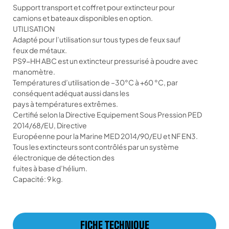
Support transport et coffret pour extincteur pour
camions et bateaux disponibles en option.
UTILISATION
Adapté pour l’utilisation sur tous types de feux sauf
feux de métaux.
PS9-HH ABC est un extincteur pressurisé à poudre avec
manomètre.
Températures d’utilisation de –30°C à +60 °C, par
conséquent adéquat aussi dans les
pays à températures extrêmes.
Certifié selon la Directive Equipement Sous Pression PED
2014/68/EU, Directive
Européenne pour la Marine MED 2014/90/EU et NF EN3.
Tous les extincteurs sont contrôlés par un système
électronique de détection des
fuites à base d’hélium.
Capacité: 9 kg.
FICHE TECHNIQUE