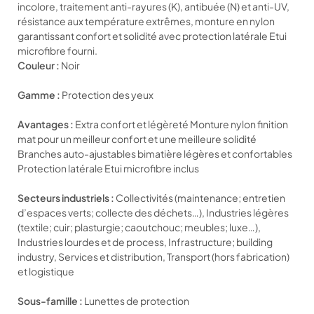
incolore, traitement anti-rayures (K), antibuée (N) et anti-UV,
résistance aux température extrêmes, monture en nylon
garantissant confort et solidité avec protection latérale Etui
microfibre fourni.
Couleur :
Noir
Gamme :
Protection des yeux
Avantages :
Extra confort et légèreté Monture nylon finition
mat pour un meilleur confort et une meilleure solidité
Branches auto-ajustables bimatière légères et confortables
Protection latérale Etui microfibre inclus
Secteurs industriels :
Collectivités (maintenance; entretien
d’espaces verts; collecte des déchets…), Industries légères
(textile; cuir; plasturgie; caoutchouc; meubles; luxe…),
Industries lourdes et de process, Infrastructure; building
industry, Services et distribution, Transport (hors fabrication)
et logistique
Sous-famille :
Lunettes de protection