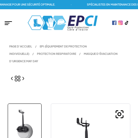
NAGE POUR UNE SÉCURITÉ OPTIMALE.
·
SPÉCIALISTES EN MAINTENANCE DES D
PAGE D'ACCUEIL
/
EPI (ÉQUIPEMENT DE PROTECTION
INDIVIDUELLE)
/
PROTECTION RESPIRATOIRE
/
MASQUE D’ÉVACUATION
D’URGENCE MAY DAY