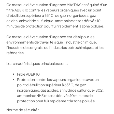
Ce masque d’évacuation d’urgence MAYDAY est équipé d’un
filtre ABEK 10 contre les vapeurs organiques avec un point
d’ébullition supérieur à 65°C, de gaz inorganiques, gaz
acides, anhydride sulfurique, ammoniac et ses dérivés 10
minutes de protection pour fuir rapidement la zone polluée.
Ce masque d’évacuation d’urgence est idéal pour les
environnements de travail tels que l’industrie chimique,
l’industrie des engrais, ou l’industries pétrochimiques et les
raffineries.
Les caractéristiques principales sont :
Filtre ABEK 10
Protection contre les vapeurs organiques avec un
point d’ébullition supérieur à 65°C, de gaz
inorganiques, gaz acides, anhydride sulfurique (S02),
ammoniac (NH3) et ses déruvés 10 minutes de
protection pour fuir rapidement la zone polluée
Norme de sécurité :