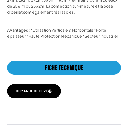
2x1m, 2x2m, 3x2m, 3x3m, 4x3m, 4x4m ainsi qu’en rouleaux
de 25x1m ou 25x2m. La confection sur-mesure et la pose
d’oeillet sont également réalisables.
Avantages :
*Utilisation Verticale & Horizontale *Forte
épaisseur *Haute Protection Mécanique *Secteur Industriel
FICHE TECHNIQUE
DEMANDE DE DEVIS