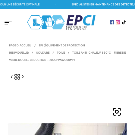
 UNE SÉCURITÉ OPTIMALE.
·
SPÉCIALISTES EN MAINTENANCE DES DÉTECTEURS 
PAGE D'ACCUEIL
/
EPI (ÉQUIPEMENT DE PROTECTION
INDIVIDUELLE)
/
SOUDURE
/
TOILE
/
TOILE ANTI-CHALEUR 850°C – FIBRE DE
VERRE DOUBLE ENDUCTION – 2000MMX2000MM