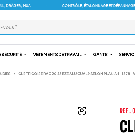
GER, MSA
·
CONTRÔLE, ÉTALONNAGE ET DÉPANNAGE POUR U
 SÉCURITÉ
VÊTEMENTS DE TRAVAIL
GANTS
SERVIC
NDIES
/
CLE TRICOISE RAC 20 65 BZE ALU CUAL9 SELON PLAN A4-1878-
REF :
0
CL