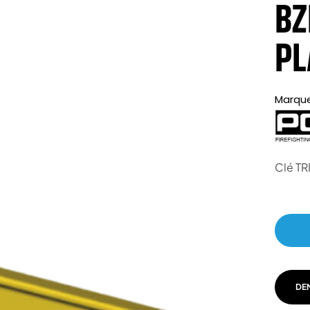
BZ
PL
Marqu
Clé TR
DE