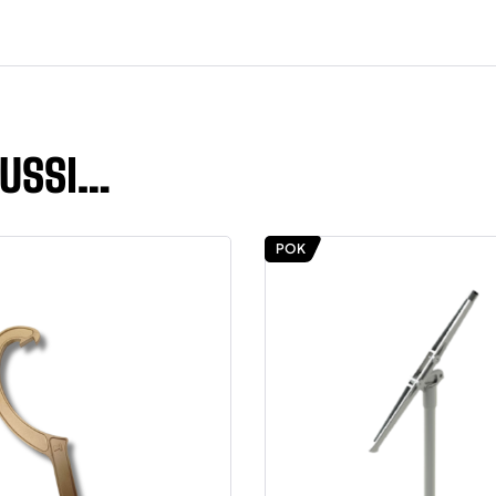
AUSSI…
POK